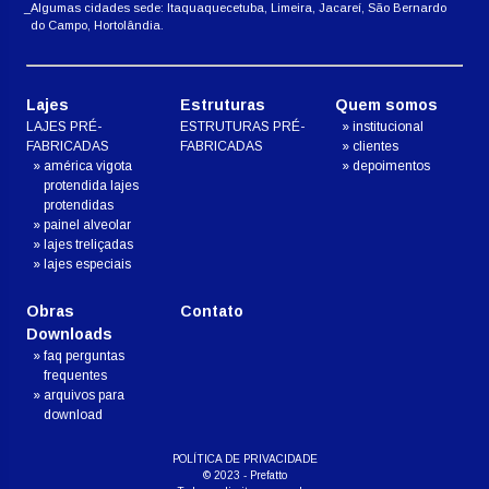
Algumas cidades sede: Itaquaquecetuba, Limeira, Jacareí, São Bernardo
do Campo, Hortolândia.
Lajes
Estruturas
Quem somos
LAJES PRÉ-
ESTRUTURAS PRÉ-
institucional
FABRICADAS
FABRICADAS
clientes
américa vigota
depoimentos
protendida lajes
protendidas
painel alveolar
lajes treliçadas
lajes especiais
Obras
Contato
Downloads
faq perguntas
frequentes
arquivos para
download
POLÍTICA DE PRIVACIDADE
© 2023 - Prefatto